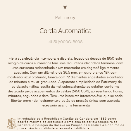
Patrimony
Corda Automática
4115U/000G-B908
Fiel à sua elegância intemporal e discreta, legado da década de 1950, este
relógio de corda automática tem uma requintada identidade feminina, com
uma curvatura redesenhada e um mostrador em degradé ligeiramente
abaulado. Com um diâmetro de 36,5 mm, em ouro branco 18K com
mostrador azul profundo, luneta com 72 diamantes engastados e contador
de minutos circular-granulado. A aparente simplicidade do Patrimony de
corda automática resulta da meticulosa atenção ao detalhe, conforme
destacado pelos acabamentos do calibre 2450 Q6/3, apresentando horas,
minutos, segundos e data. Tem uma bracelete intercambiável que se pode
libertar premindo ligeiramente o botão de pressão única, sem que seja
necessário usar uma ferramenta.
Introduzido pela República e Cantão de Genebra em 1886 como
padrão máximo de excelência e emblema da perícia relojoeira de
Genebra, o Poinçon de Genève ou Punção de Genebra é sinónimo de
proveniência, qualidade artesanal e fiabilidade.