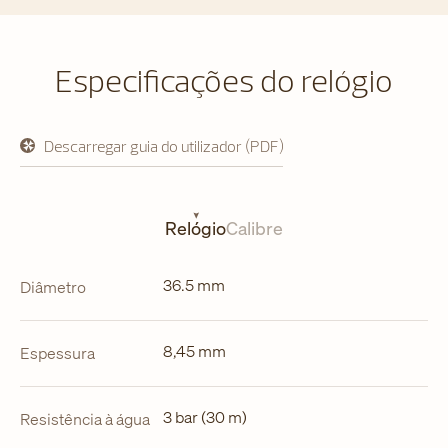
Especificações do relógio
Descarregar guia do utilizador (PDF)
abre
em
uma
nova
aba
Relógio
Calibre
36.5 mm
Diâmetro
8,45 mm
Espessura
3 bar (30 m)
Resistência à água