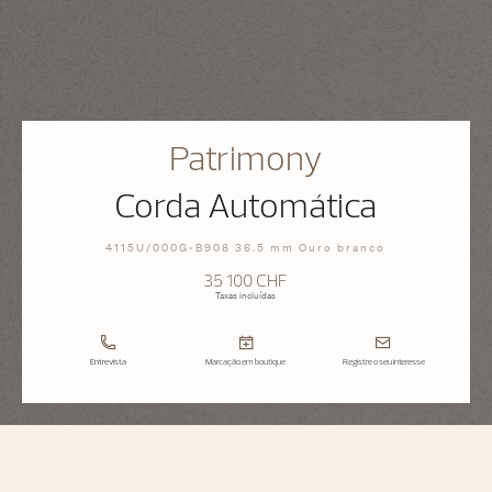
Patrimony
Corda Automática
4115U/000G-B908 36.5 mm Ouro branco
35 100 CHF
Taxas incluídas
Entrevista
Marcação em boutique
Registre o seu interesse