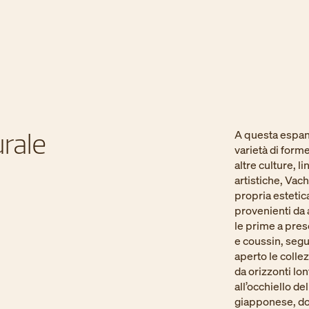
urale
A questa espan
varietà di forme,
altre culture, l
artistiche, Vac
propria estetic
provenienti da al
le prime a pres
e coussin, segui
aperto le collez
da orizzonti lon
all’occhiello de
giapponese, dop