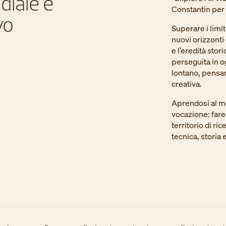
diale e
Constantin per 
vo
Superare i limi
nuovi orizzonti 
e l’eredità stori
perseguita in o
lontano, pensar
creativa.
Aprendosi al mo
vocazione: fare
territorio di ric
tecnica, storia 