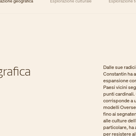
razione geografica
Esplorazione culturale
Esplorazione 
rafica
Dalle sue radic
Constantin ha av
espansione comm
Paesi vicini seg
punti cardinali
corrisponde a un
modelli Overseas
fino ai segnate
alle culture dell
particolare, ha 
per resistere al