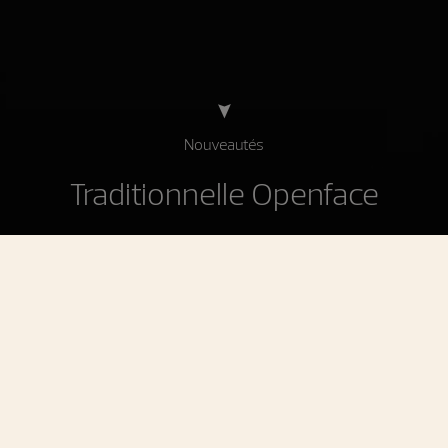
Nouveautés
Traditionnelle Openface
Traditionnelle Openface
Un hommage contemporain à l’histoire de la
Maison