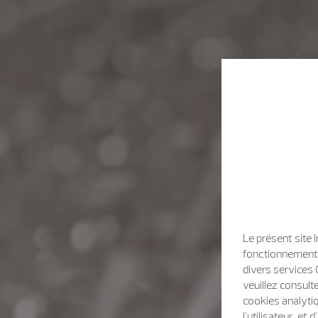
Le présent site 
fonctionnement d
divers services 
veuillez consult
cookies analytiq
l'utilisateur, e