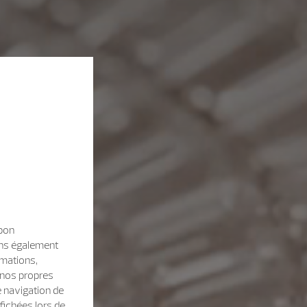
 bon
sons également
rmations,
e nos propres
e navigation de
fichées lors de