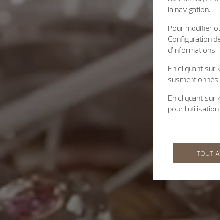
la navigation.
Pour modifier ou
Configuration d
d’informations.
En cliquant sur 
susmentionnés.
En cliquant sur
pour l’utilisati
TOUT 