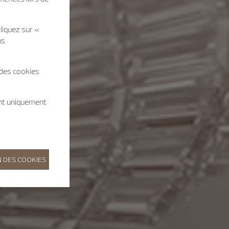
liquez sur «
us
 des cookies
ent uniquement
 DES COOKIES