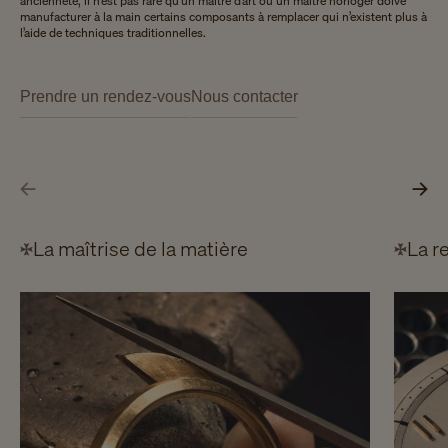
ancienneté, il n’est pas rare qu’un maître d’art ou un maître horloger doive
manufacturer à la main certains composants à remplacer qui n’existent plus à
l’aide de techniques traditionnelles.
Prendre un rendez-vous
Nous contacter
La maîtrise de la matière
La r