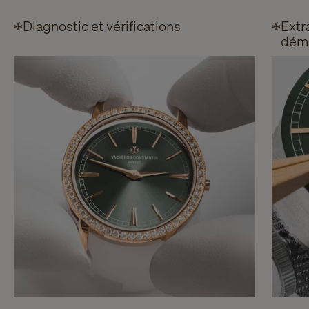
Diagnostic et vérifications
Extr
démo