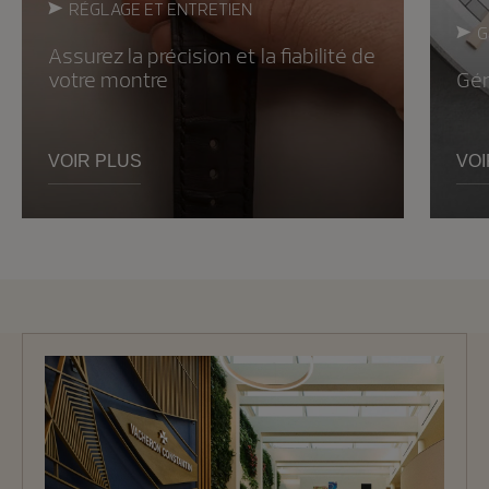
RÉGLAGE ET ENTRETIEN
G
Assurez la précision et la fiabilité de
votre montre
Gér
VOIR PLUS
VOI