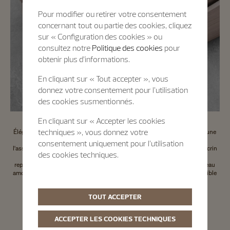
Pour modifier ou retirer votre consentement
concernant tout ou partie des cookies, cliquez
sur « Configuration des cookies » ou
consultez notre
Politique des cookies
pour
obtenir plus d’informations.
En cliquant sur « Tout accepter », vous
donnez votre consentement pour l’utilisation
des cookies susmentionnés.
En cliquant sur « Accepter les cookies
techniques », vous donnez votre
Élégant, raffiné et personnalisable, ce nouvel écrin pour montre arbore une
marqueterie de bois. La technique décorative utilisée s'appuie sur
consentement uniquement pour l’utilisation
l'assemblage d'un ou plusieurs types de bois. La partie supérieure de l'écrin
des cookies techniques.
en bois est réalisée en marqueterie de peuplier et ornée d'un motif
représentant la croix de Malte, emblème de la Maison. Grâce à son plateau
amovible, l'écrin peut accueillir jusqu'à 3 montres. Il est également possible
de le personnaliser avec vos initiales.
TOUT ACCEPTER
Nous contacter
ACCEPTER LES COOKIES TECHNIQUES