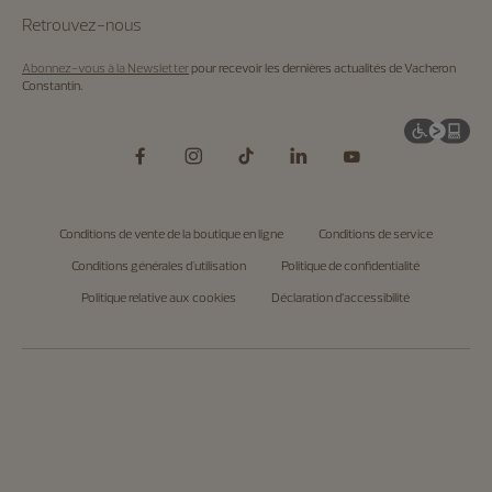
Retrouvez-nous
Abonnez-vous à la Newsletter
pour recevoir les dernières actualités de Vacheron
Constantin.
Conditions de vente de la boutique en ligne
Conditions de service
Conditions générales d'utilisation
Politique de confidentialité
Politique relative aux cookies
Déclaration d’accessibilité