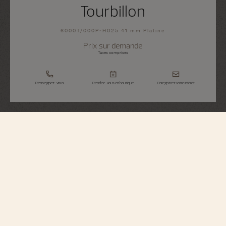
Tourbillon
6000T/000P-H025 41 mm Platine
Prix sur demande
Taxes comprises
Renseignez-vous
Rendez-vous en boutique
Enregistrez votre intérêt
Traditionnelle
Tourbillon
6000T/000P-H025