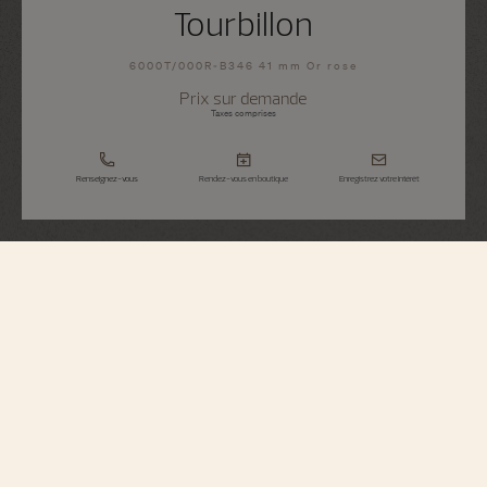
Tourbillon
6000T/000R-B346 41 mm Or rose
Prix sur demande
Taxes comprises
Renseignez-vous
Rendez-vous en boutique
Enregistrez votre intérêt
Traditionnelle
Tourbillon
6000T/000R-B346