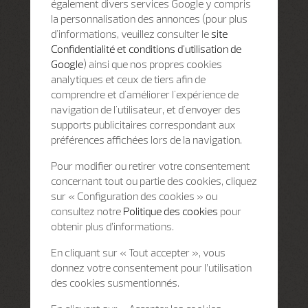
également divers services Google y compris
la personnalisation des annonces (pour plus
d'informations, veuillez consulter le
site
Confidentialité et conditions d'utilisation de
Google
) ainsi que nos propres cookies
analytiques et ceux de tiers afin de
comprendre et d'améliorer l'expérience de
navigation de l'utilisateur, et d'envoyer des
supports publicitaires correspondant aux
préférences affichées lors de la navigation.
Pour modifier ou retirer votre consentement
concernant tout ou partie des cookies, cliquez
sur « Configuration des cookies » ou
consultez notre
Politique des cookies
pour
obtenir plus d’informations.
En cliquant sur « Tout accepter », vous
donnez votre consentement pour l’utilisation
des cookies susmentionnés.