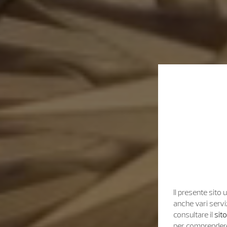
Il presente sito u
anche vari servi
consultare il
sit
per comprendere 