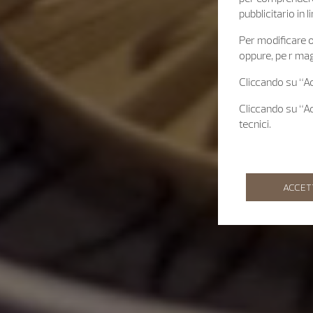
pubblicitario in
Per modificare o 
oppure, pe r mag
Cliccando su “Acc
Cliccando su “Acc
tecnici.
ACCET