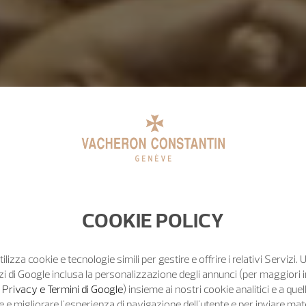
COOKIE POLICY
tilizza cookie e tecnologie simili per gestire e offrire i relativi Servizi. 
zi di Google inclusa la personalizzazione degli annunci (per maggiori 
o Privacy e Termini di Google
) insieme ai nostri cookie analitici e a quell
e migliorare l'esperienza di navigazione dell'utente e per inviare mat