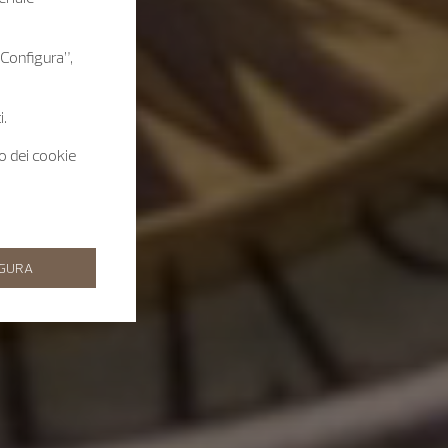
 “Configura”,
i.
zo dei cookie
IGURA