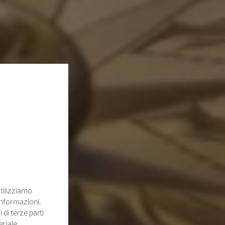
Utilizziamo
informazioni,
i di terze parti
eriale