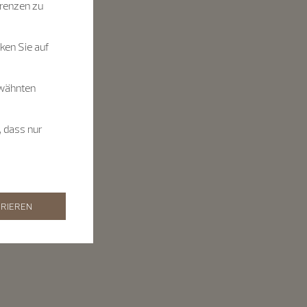
renzen zu
ken Sie auf
rwähnten
, dass nur
RIEREN