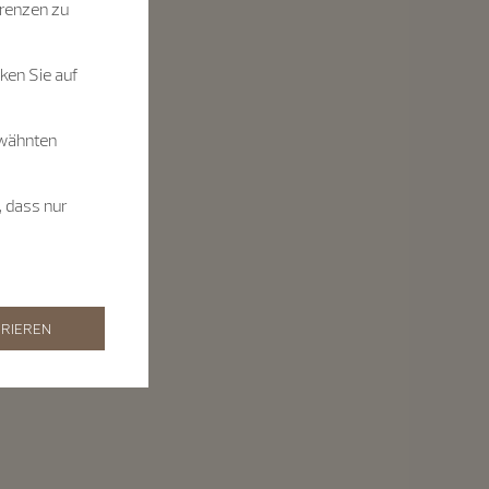
renzen zu
ken Sie auf
rwähnten
, dass nur
RIEREN