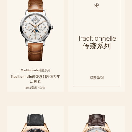
Traditionnelle
传袭系列
Traditionnelle传袭系列
Traditionnelle传袭系列超薄万年
探索系列
历腕表
36.5毫米 - 白金
Fiftysix伍陆之型系列
Fiftysix伍陆之型系列得名于20世纪中叶的一枚标志性表款，巧妙融合现
探索系列
代、优雅而随性的设计美学，尽显都市风范。简洁线条搭配多种精妙复杂
功能，令佩戴与读时皆轻松自如。