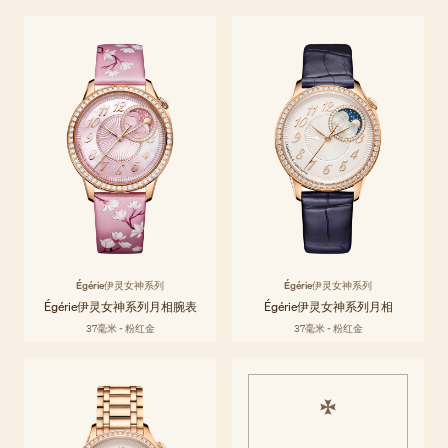
Égérie伊灵女神系列
Égérie伊灵女神系列专为女性设计并致敬女性精神，将高级定制时装与高
探索系列
级制表工艺巧妙融合，以当代审美和历史传承的精湛工艺，礼赞风格与材
质的迷人魅力。无论以何种标准衡量，伊灵女神腕表皆可谓内外兼修，气
质天成。
Égérie伊灵女神系列
Égérie伊灵女神系列
Égérie伊灵女神系列月相腕表
Égérie伊灵女神系列月相
37毫米 - 粉红金
37毫米 - 粉红金