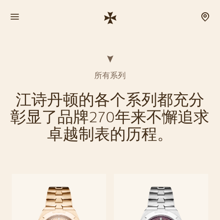
所有系列
江诗丹顿的各个系列都充分
彰显了品牌270年来不懈追求
卓越制表的历程。
Overseas纵横四海系
Overseas纵横四海系列现代、优雅、从容不迫，始终为每一段冒险旅程
探索系列
整装待发。这一腕表系列远不止外表出众，更搭载精妙复杂功能与卓越防
列
水性能。