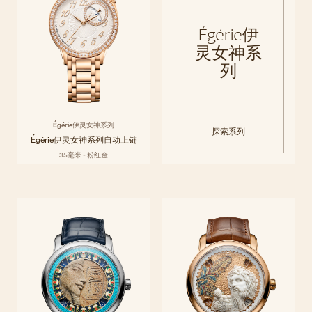
Égérie伊
灵女神系
列
Égérie伊灵女神系列
探索系列
Égérie伊灵女神系列自动上链
35毫米 - 粉红金
Métiers d'Art艺术大师
Métiers d'Art艺术大师系列通过可佩戴的艺术杰作，颂扬文化与创意。江
探索系列
诗丹顿的工艺大师们巧用传承数个世纪的精湛工艺，并从世界各地的装饰
系列
艺术传统之中汲取灵感。