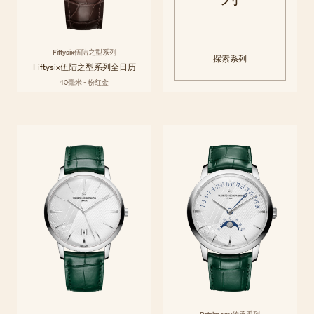
Fiftysix伍陆之型系列
探索系列
Fiftysix伍陆之型系列全日历
40毫米 - 粉红金
Patrimony传承系列
Patrimony传承系列将20世纪50年代极简主义的优雅风范提升全新境界，
探索系列
以纤薄表壳和匠心布局的简约功能显示，礼赞线条的纯粹美感。