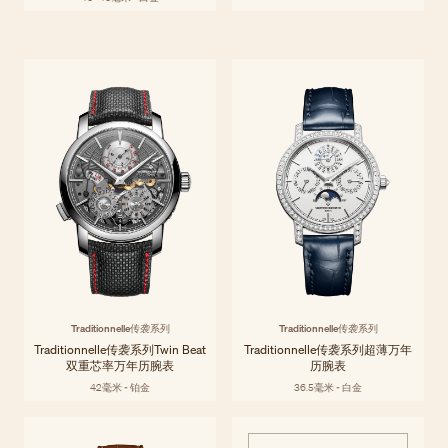
Traditionnelle传袭系列
Traditionnelle传袭系列延续了日内瓦制表艺术的伟大传统，这一传统凝聚
探索系列
着江诗丹顿数个世纪以来的不懈追求。代代相传的精湛工艺在每一款时计
之中跃然而现，展现出精湛技术与卓越工艺。
Traditionnelle传袭系列
Traditionnelle传袭系列
Traditionnelle传袭系列Twin Beat
Traditionnelle传袭系列超薄万年
双重芯率万年历腕表
历腕表
42毫米 - 铂金
36.5毫米 - 白金