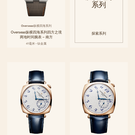
系列
Overseas纵横四海系列
Overseas纵横四海系列四方之境
探索系列
两地时间腕表 – 南方
41毫米 - 钛金属
Historiques历史名作
早在法国大革命之前，江诗丹顿便已不断改写高级制表的格局面貌。
探索系列
Historiques历史名作系列以当代表达重新诠释品牌在美学与机械领域的
系列
里程碑之作，彰显精妙设计的经典魅力。