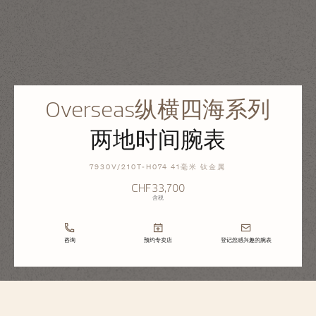
Overseas纵横四海系列
两地时间腕表
7930V/210T-H074 41毫米 钛金属
CHF33,700
含税
咨询
预约专卖店
登记您感兴趣的腕表