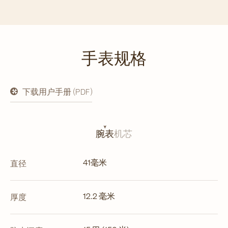
手表规格
下载用户手册 (PDF)
在
新
标
签
页
腕表
机芯
中
打
开
41毫米
直径
12.2 毫米
厚度