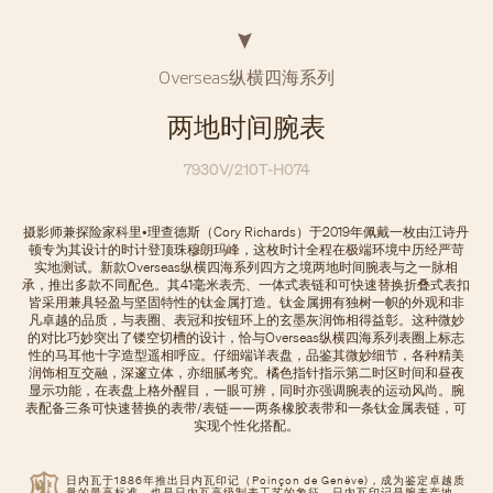
Overseas纵横四海系列
两地时间腕表
7930V/210T-H074
摄影师兼探险家科里•理查德斯（Cory Richards）于2019年佩戴一枚由江诗丹
顿专为其设计的时计登顶珠穆朗玛峰，这枚时计全程在极端环境中历经严苛
实地测试。新款Overseas纵横四海系列四方之境两地时间腕表与之一脉相
承，推出多款不同配色。其41毫米表壳、一体式表链和可快速替换折叠式表扣
皆采用兼具轻盈与坚固特性的钛金属打造。钛金属拥有独树一帜的外观和非
凡卓越的品质，与表圈、表冠和按钮环上的玄墨灰润饰相得益彰。这种微妙
的对比巧妙突出了镂空切槽的设计，恰与Overseas纵横四海系列表圈上标志
性的马耳他十字造型遥相呼应。仔细端详表盘，品鉴其微妙细节，各种精美
润饰相互交融，深邃立体，亦细腻考究。橘色指针指示第二时区时间和昼夜
显示功能，在表盘上格外醒目，一眼可辨，同时亦强调腕表的运动风尚。腕
表配备三条可快速替换的表带/表链——两条橡胶表带和一条钛金属表链，可
实现个性化搭配。
日内瓦于1886年推出日内瓦印记（Poinçon de Genève)，成为鉴定卓越质
量的最高标准，也是日内瓦高级制表工艺的象征。日内瓦印记是腕表产地、