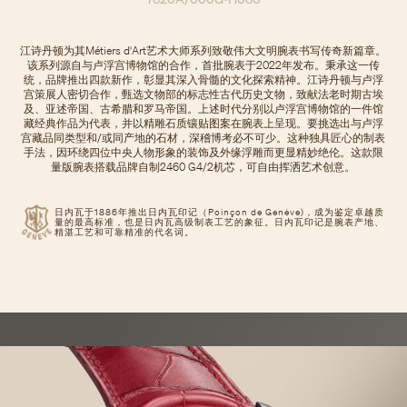
江诗丹顿为其Métiers d'Art艺术大师系列致敬伟大文明腕表书写传奇新篇章。
该系列源自与卢浮宫博物馆的合作，首批腕表于2022年发布。秉承这一传
统，品牌推出四款新作，彰显其深入骨髓的文化探索精神。江诗丹顿与卢浮
宫策展人密切合作，甄选文物部的标志性古代历史文物，致献法老时期古埃
及、亚述帝国、古希腊和罗马帝国。上述时代分别以卢浮宫博物馆的一件馆
藏经典作品为代表，并以精雕石质镶贴图案在腕表上呈现。要挑选出与卢浮
宫藏品同类型和/或同产地的石材，深稽博考必不可少。这种独具匠心的制表
手法，因环绕四位中央人物形象的装饰及外缘浮雕而更显精妙绝伦。这款限
量版腕表搭载品牌自制2460 G4/2机芯，可自由挥洒艺术创意。
日内瓦于1886年推出日内瓦印记（Poinçon de Genève)，成为鉴定卓越质
量的最高标准，也是日内瓦高级制表工艺的象征。日内瓦印记是腕表产地、
精湛工艺和可靠精准的代名词。