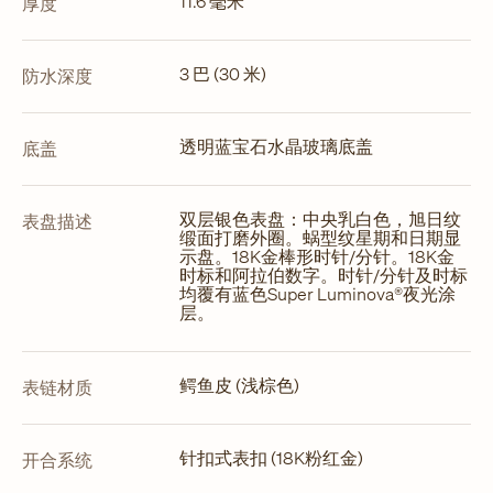
11.6 毫米
厚度
3 巴 (30 米)
防水深度
透明蓝宝石水晶玻璃底盖
底盖
双层银色表盘：中央乳白色，旭日纹
表盘描述
缎面打磨外圈。蜗型纹星期和日期显
示盘。18K金棒形时针/分针。18K金
时标和阿拉伯数字。时针/分针及时标
均覆有蓝色Super Luminova®夜光涂
层。
鳄鱼皮 (浅棕色)
表链材质
针扣式表扣 (18K粉红金)
开合系统