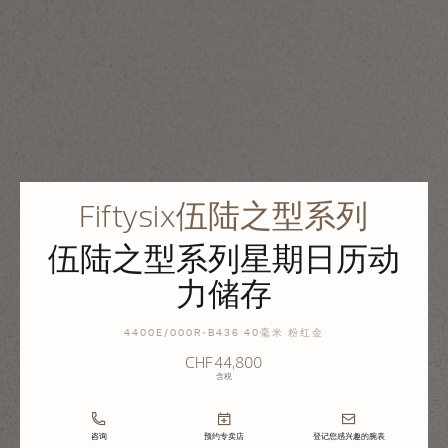
Fiftysix伍陆之型系列
伍陆之型系列星期日历动
力储存
4400E/000R-B436 40毫米 粉红金
CHF44,800
含税
咨询
预约专卖店
登记您感兴趣的腕表