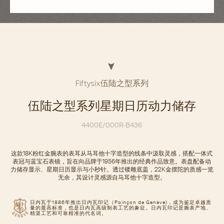
Fiftysix伍陆之型系列
伍陆之型系列星期日历动力储存
4400E/000R-B436
这款18K粉红金腕表的表耳从马耳他十字造型的线条中汲取灵感，搭配一体式
表冠与蓝宝石表镜，旨在向品牌于1956年推出的经典作品致意。表盘配备动
力储存显示、星期日历显示与小秒针。透过镂雕底盖，22K金摆陀的质感一览
无余，其设计灵感源自马耳他十字造型。
日内瓦于1886年推出日内瓦印记（Poinçon de Genève)，成为鉴定卓越质
量的最高标准，也是日内瓦高级制表工艺的象征。日内瓦印记是腕表产地、
精湛工艺和可靠精准的代名词。