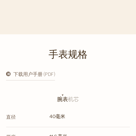
手表规格
下载用户手册 (PDF)
在
新
标
签
页
腕表
机芯
中
打
开
40毫米
直径