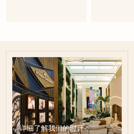
深棕色小牛皮表带
半哑光深棕色
大号 - 小牛皮
大号 - 
详细了解我们的时计