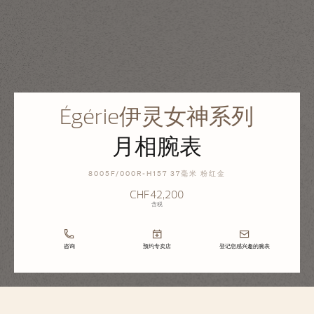
Égérie伊灵女神系列
月相腕表
8005F/000R-H157 37毫米 粉红金
CHF42,200
含税
咨询
预约专卖店
登记您感兴趣的腕表