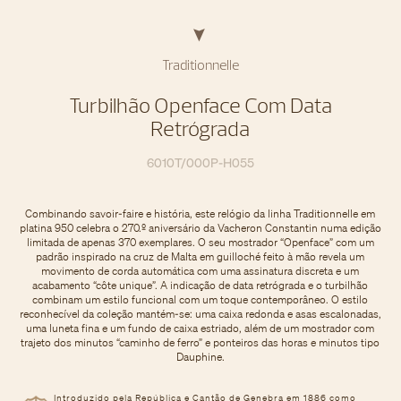
Traditionnelle
Turbilhão Openface Com Data
Retrógrada
6010T/000P-H055
Combinando savoir-faire e história, este relógio da linha Traditionnelle em
platina 950 celebra o 270.º aniversário da Vacheron Constantin numa edição
limitada de apenas 370 exemplares. O seu mostrador “Openface” com um
padrão inspirado na cruz de Malta em guilloché feito à mão revela um
movimento de corda automática com uma assinatura discreta e um
acabamento “côte unique”. A indicação de data retrógrada e o turbilhão
combinam um estilo funcional com um toque contemporâneo. O estilo
reconhecível da coleção mantém-se: uma caixa redonda e asas escalonadas,
uma luneta fina e um fundo de caixa estriado, além de um mostrador com
trajeto dos minutos “caminho de ferro” e ponteiros das horas e minutos tipo
Dauphine.
Introduzido pela República e Cantão de Genebra em 1886 como