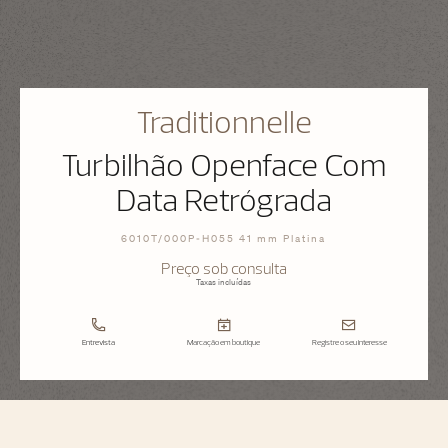
Traditionnelle
Turbilhão Openface Com
Data Retrógrada
6010T/000P-H055 41 mm Platina
Preço sob consulta
Taxas incluídas
Entrevista
Marcação em boutique
Registre o seu interesse