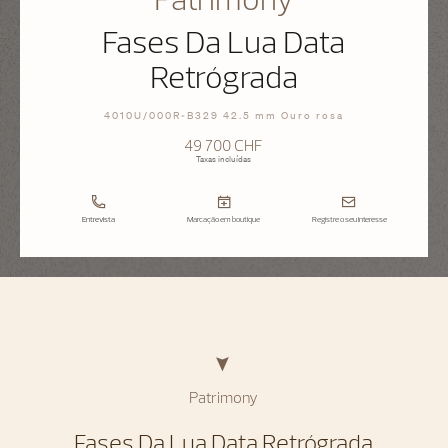
Fases Da Lua Data
Retrógrada
4010U/000R-B329 42.5 mm Ouro rosa
49 700 CHF
Taxas incluídas
Entrevista
Marcação em boutique
Registre o seu interesse
Patrimony
Fases Da Lua Data Retrógrada