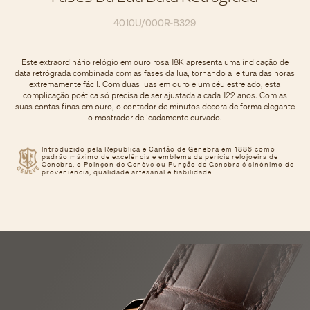
4010U/000R-B329
Este extraordinário relógio em ouro rosa 18K apresenta uma indicação de
data retrógrada combinada com as fases da lua, tornando a leitura das horas
extremamente fácil. Com duas luas em ouro e um céu estrelado, esta
complicação poética só precisa de ser ajustada a cada 122 anos. Com as
suas contas finas em ouro, o contador de minutos decora de forma elegante
o mostrador delicadamente curvado.
Introduzido pela República e Cantão de Genebra em 1886 como
padrão máximo de excelência e emblema da perícia relojoeira de
Genebra, o Poinçon de Genève ou Punção de Genebra é sinónimo de
proveniência, qualidade artesanal e fiabilidade.