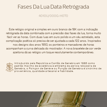
Fases Da Lua Data Retrógrada
4010U/000G-H070
Este relógio original e simples em ouro branco de 18K com a indicação
retrógrada da data combinada com a precisão das fases da lua, torna muito
fácil ver as horas. Com duas luas em ouro polido e um céu estrelado, esta
complicação poética só precisa de ser ajustada a cada 122 anos. Inspirados
nos designs dos anos 1950, os ponteiros e marcadores de horas
acompanham a curva delicada do mostrador. A nova bracelete de cor verde
azeitona dá ao relógio um toque resolutamente contemporâneo.
Introduzido pela República e Cantão de Genebra em 1886 como
padrão máximo de excelência e emblema da perícia relojoeira de
Genebra, o Poinçon de Genève ou Punção de Genebra é sinónimo de
proveniência, qualidade artesanal e fiabilidade.