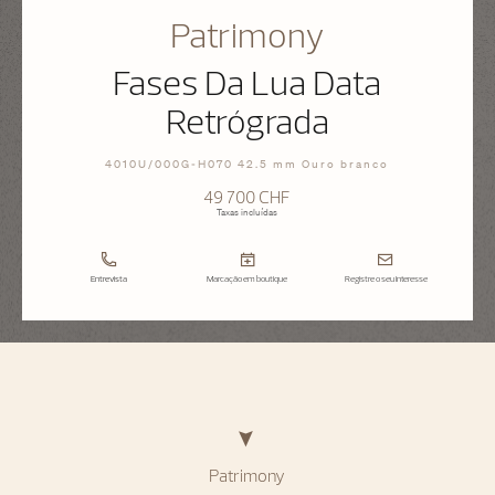
Patrimony
Fases Da Lua Data
Retrógrada
4010U/000G-H070 42.5 mm Ouro branco
49 700 CHF
Taxas incluídas
Entrevista
Marcação em boutique
Registre o seu interesse
Patrimony