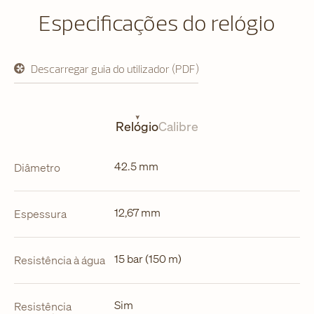
Especificações do relógio
Descarregar guia do utilizador (PDF)
abre
em
uma
nova
aba
Relógio
Calibre
42.5 mm
Diâmetro
12,67 mm
Espessura
15 bar (150 m)
Resistência à água
Sim
Resistência