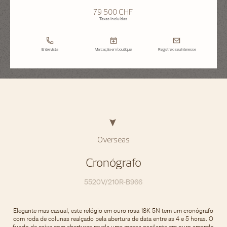
79 500 CHF
Taxas incluídas
Entrevista
Marcação em boutique
Registre o seu interesse
Overseas
Cronógrafo
5520V/210R-B966
Elegante mas casual, este relógio em ouro rosa 18K 5N tem um cronógrafo
com roda de colunas realçado pela abertura de data entre as 4 e 5 horas. O
fundo de caixa com aberturas revela uma massa oscilante em ouro amarelo