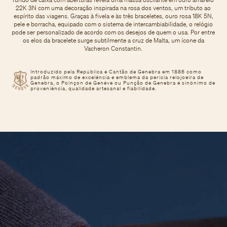
22K 3N com uma decoração inspirada na rosa dos ventos, um tributo ao
espírito das viagens. Graças à fivela e às três braceletes, ouro rosa 18K 5N,
pele e borracha, equipado com o sistema de intercambiabilidade, o relógio
pode ser personalizado de acordo com os desejos de quem o usa. Por entre
os elos da bracelete surge subtilmente a cruz de Malta, um ícone da
Vacheron Constantin.
Introduzido pela República e Cantão de Genebra em 1886 como
padrão máximo de excelência e emblema da perícia relojoeira de
Genebra, o Poinçon de Genève ou Punção de Genebra é sinónimo de
proveniência, qualidade artesanal e fiabilidade.