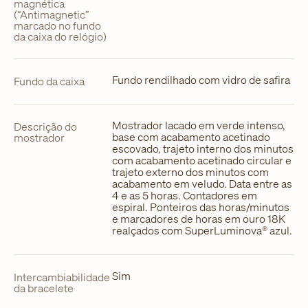
magnética
(“Antimagnetic”
marcado no fundo
da caixa do relógio)
Fundo rendilhado com vidro de safira
Fundo da caixa
Mostrador lacado em verde intenso,
Descrição do
base com acabamento acetinado
mostrador
escovado, trajeto interno dos minutos
com acabamento acetinado circular e
trajeto externo dos minutos com
acabamento em veludo. Data entre as
4 e as 5 horas. Contadores em
espiral. Ponteiros das horas/minutos
e marcadores de horas em ouro 18K
realçados com SuperLuminova® azul.
Sim
Intercambiabilidade
da bracelete