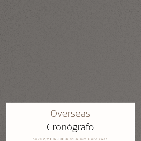
Overseas
Cronógrafo
5520V/210R-B966 42.5 mm Ouro rosa