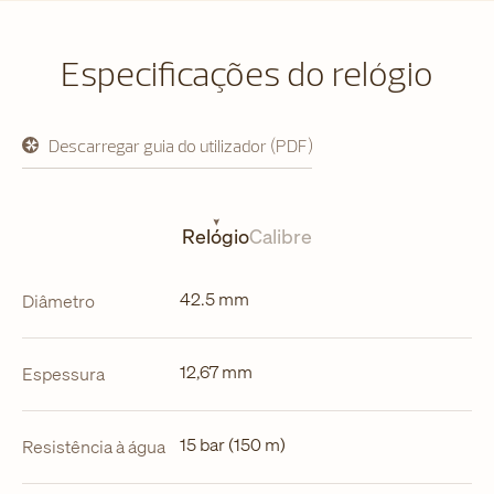
Especificações do relógio
Descarregar guia do utilizador (PDF)
abre
em
uma
nova
aba
Relógio
Calibre
42.5 mm
Diâmetro
12,67 mm
Espessura
15 bar (150 m)
Resistência à água