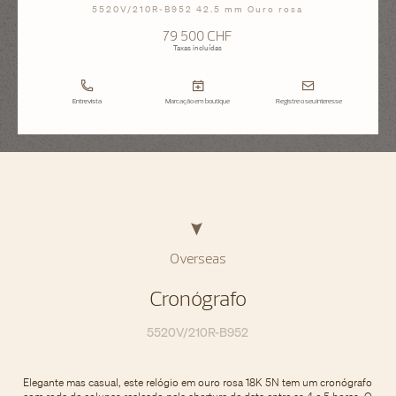
5520V/210R-B952 42.5 mm Ouro rosa
79 500 CHF
Taxas incluídas
Entrevista
Marcação em boutique
Registre o seu interesse
Overseas
Cronógrafo
5520V/210R-B952
Elegante mas casual, este relógio em ouro rosa 18K 5N tem um cronógrafo