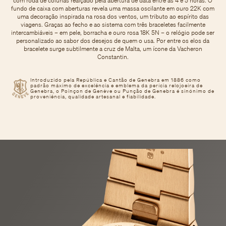
com roda de colunas realçado pela abertura de data entre as 4 e 5 horas. O
fundo de caixa com aberturas revela uma massa oscilante em ouro 22K com
uma decoração inspirada na rosa dos ventos, um tributo ao espírito das
viagens. Graças ao fecho e ao sistema com três braceletes facilmente
intercambiáveis – em pele, borracha e ouro rosa 18K 5N – o relógio pode ser
personalizado ao sabor dos desejos de quem o usa. Por entre os elos da
bracelete surge subtilmente a cruz de Malta, um ícone da Vacheron
Constantin.
Introduzido pela República e Cantão de Genebra em 1886 como
padrão máximo de excelência e emblema da perícia relojoeira de
Genebra, o Poinçon de Genève ou Punção de Genebra é sinónimo de
proveniência, qualidade artesanal e fiabilidade.