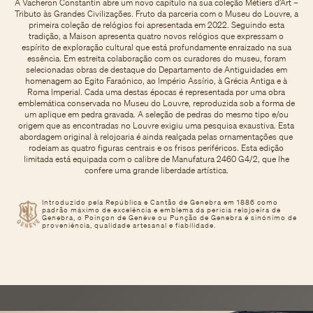
A Vacheron Constantin abre um novo capítulo na sua coleção Métiers d’Art –
Tributo às Grandes Civilizações. Fruto da parceria com o Museu do Louvre, a
primeira coleção de relógios foi apresentada em 2022. Seguindo esta
tradição, a Maison apresenta quatro novos relógios que expressam o
espírito de exploração cultural que está profundamente enraizado na sua
essência. Em estreita colaboração com os curadores do museu, foram
selecionadas obras de destaque do Departamento de Antiguidades em
homenagem ao Egito Faraónico, ao Império Assírio, à Grécia Antiga e à
Roma Imperial. Cada uma destas épocas é representada por uma obra
emblemática conservada no Museu do Louvre, reproduzida sob a forma de
um aplique em pedra gravada. A seleção de pedras do mesmo tipo e/ou
origem que as encontradas no Louvre exigiu uma pesquisa exaustiva. Esta
abordagem original à relojoaria é ainda realçada pelas ornamentações que
rodeiam as quatro figuras centrais e os frisos periféricos. Esta edição
limitada está equipada com o calibre de Manufatura 2460 G4/2, que lhe
confere uma grande liberdade artística.
Introduzido pela República e Cantão de Genebra em 1886 como
padrão máximo de excelência e emblema da perícia relojoeira de
Genebra, o Poinçon de Genève ou Punção de Genebra é sinónimo de
proveniência, qualidade artesanal e fiabilidade.