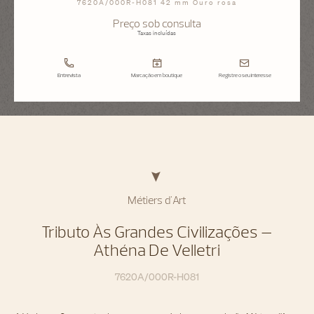
7620A/000R-H081 42 mm Ouro rosa
Preço sob consulta
Taxas incluídas
Entrevista
Marcação em boutique
Registre o seu interesse
Métiers d'Art
Tributo Às Grandes Civilizações –
Athéna De Velletri
7620A/000R-H081