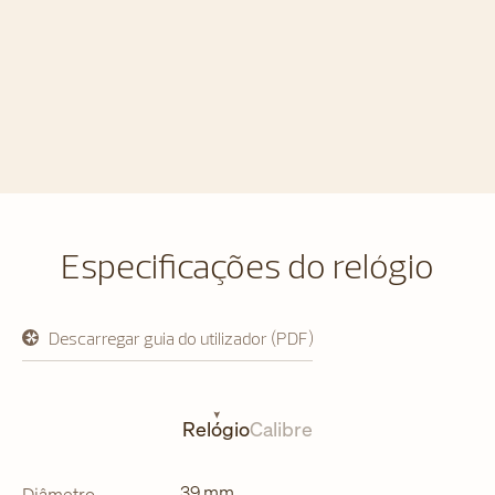
Especificações do relógio
Descarregar guia do utilizador (PDF)
abre
em
uma
nova
aba
Relógio
Calibre
39 mm
Diâmetro