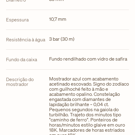
10,7 mm
Espessura
3 bar (30 m)
Resistência à água
Fundo rendilhado com vidro de safira
Fundo da caixa
Mostrador azul com acabamento
Descrição do
acetinado escovado. Signo do zodíaco
mostrador
com guilhoché feito à mão e
acabamento opalino. Constelação
engastada com diamantes de
lapidação brilhante ~ 0,04 ct.
Pequenos segundos na gaiola do
turbilhão. Trajeto dos minutos tipo
"caminho de ferro". Ponteiros de
horas/minutos estilo glaive em ouro
18K. Marcadores de horas estriados
em ouro 18K.