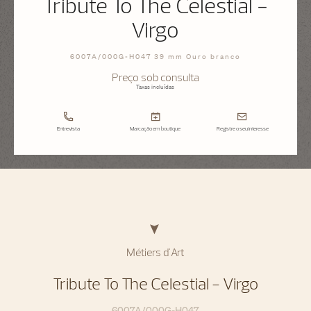
Tribute To The Celestial -
Virgo
6007A/000G-H047 39 mm Ouro branco
Preço sob consulta
Taxas incluídas
Entrevista
Marcação em boutique
Registre o seu interesse
Métiers d'Art
Tribute To The Celestial - Virgo
6007A/000G-H047