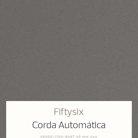
Fiftysix
Corda Automática
4600E/110A-B487 40 mm Aço