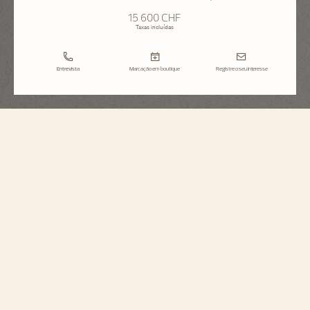
15 600 CHF
Taxas incluídas
Entrevista
Marcação em boutique
Registre o seu interesse
Fiftysix
Corda Automática
4600E/110A-B487
Com um estilo rétro contemporâneo, este relógio é inspirado num modelo
de 1956: a referência 6073. O fundo de caixa com aberturas revela uma