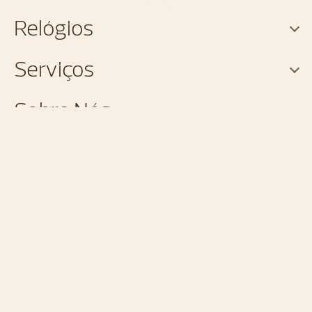
Relógios
Serviços
Sobre Nós
Contacte-nos
Marcação em boutique
FAQ
Encontre uma boutique
Siga-nos