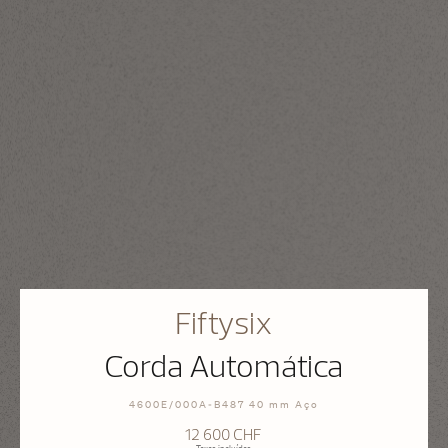
Fiftysix
Corda Automática
4600E/000A-B487 40 mm Aço
12 600 CHF
Taxas incluídas