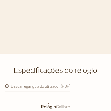
Especificações do relógio
Descarregar guia do utilizador (PDF)
abre
em
uma
nova
aba
Relógio
Calibre