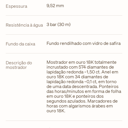
9,52 mm
Espessura
3 bar (30 m)
Resistência à água
Fundo rendilhado com vidro de safira
Fundo da caixa
Mostrador em ouro 18K totalmente
Descrição do
incrustado com 574 diamantes de
mostrador
lapidação redonda ~1,50 ct. Anel em
ouro 18K com 34 diamantes de
lapidação redonda ~0,1 ct, em torno
de uma data descentrada. Ponteiros
das horas/minutos em forma de folha
em ouro 18K e ponteiros dos
segundos azulados. Marcadores de
horas com algarismos árabes em
ouro 18K.