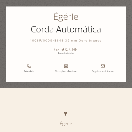
Égérie
Corda Automática
4606F/000G-B649 35 mm Ouro branco
63 500 CHF
Taxas incluídas
Entrevista
Marcação em boutique
Registre o seu interesse
Égérie