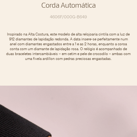
Corda Automática
4606F/000G-B649
Inspirado na Alta Costura, este modelo de alta relojoaria cintila com a luz de
912 diamantes de lapidação redonda. A data insere-se perfeitamente num
anel com diamantes engastados entre a 1 e as 2 horas, enquanto a coroa
conta com um diamante de lapidação rosa. O relógio é acompanhado de
duas braceletes intercambiáveis – em cetim e pele de crocodilo – ambas com
uma fivela ardillon com pedras preciosas engastadas.