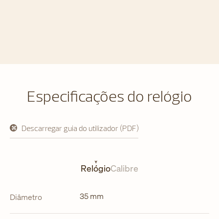
Especificações do relógio
Descarregar guia do utilizador (PDF)
abre
em
uma
nova
aba
Relógio
Calibre
35 mm
Diâmetro