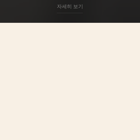
자세히 보기
컬렉션
바쉐론 콘스탄틴은 세계에서 가장 오랜
역사를 자랑하며 1755년부터 지금까지
지속적으로 운영되고 있는 매뉴팩처입
니다. 고유한 기술적 및 미학적 시그니
처가 돋보이는 타임피스를 선보이는 메
종은 여러 세대의 숙련된 장인들을 통해
자랑스러운 유산을 계승합니다.
모든 컬렉션 둘러보기