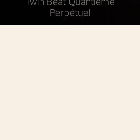
Twin Beat Quantième
Perpétuel
Traditionnelle Twin Beat Quantième Perpétuel
Un calendrier perpétuel instantané doté
d’une réserve de marche augmentée à
70 jours
La Traditionnelle Twin Beat Quantième Perpétuel a été
initialement présentée en 2019 avec un concept
novateur : au poignet, la montre bat à haute fréquence,
s’adaptant ainsi parfaitement à votre style de vie. À