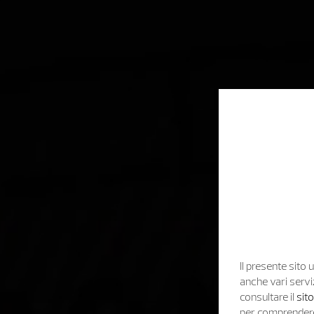
Il presente sito u
anche vari servi
consultare il
sit
per comprendere 