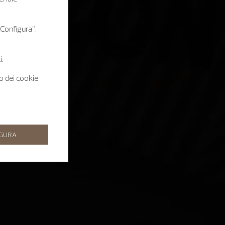
 “Configura”,
i.
zo dei cookie
IGURA