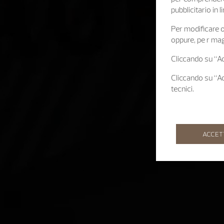
pubblicitario in
Per modificare o 
oppure, pe r mag
Cliccando su “Acc
Cliccando su “Acc
tecnici.
ACCET