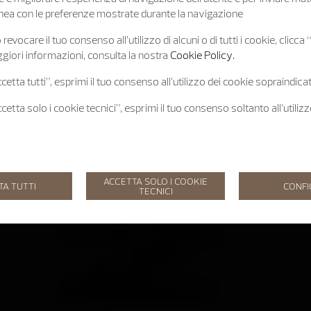
 linea con le preferenze mostrate durante la navigazione
revocare il tuo consenso all’utilizzo di alcuni o di tutti i cookie, clicca
giori informazioni, consulta la nostra
Cookie Policy.
etta tutti”, esprimi il tuo consenso all’utilizzo dei cookie sopraindicat
etta solo i cookie tecnici”, esprimi il tuo consenso soltanto all’utiliz
ACCETTA SOLO I COOKIE
TA TUTTI
CONF
TECNICI