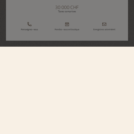
30 000 CHF
Taxes comprises
Renseignez-vous
Rendez-vous en boutique
Enregistrez votre intérêt
Traditionnelle
Manuel
81590/000G-9848
Élégante et étincelante, cette montre en or gris 750/1000 présente les codes
emblématiques de la collection Traditionnelle tels que la minuterie chemin de