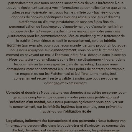
partenaires tiers que nous pensons susceptibles de vous intéresser. Nous
pouvons également partager vos informations personnelles (telles que votre
adresse mail, généralement sous forme chiffrée ou « hachée », ou des
données de cookies spécifiques) avec des réseaux sociaux et d'autres
plateformes ou d'autres prestataires de services à des fins de
personnalisation de l'audience ou d'appariement, ou d'appariement intra-
groupe de clients/prospects à des fins de marketing - notre principale
justification pour les communications liées au marketing et le traitement de
la publicité numérique est soit le
consentement
, soit les
intérêts
légitimes
(par exemple, pour vous recommander certains produits). Lorsque
nous nous appuyons sur le
consentement
, vous pouvez le retirer à tout
moment en envoyant un mail à l'adresse indiquée ci-dessous dans la section
«
Nous contacter
» ou en cliquant sur le lien « se désabonner » figurant dans
les courriels ou les messages textuels de marketing. Lorsque nous
demandons votre consentement à plusieurs points de contact (par exemple,
en magasin ou sur les Plateformes) et à différents moments, tout
consentement recueilli restera valide, à moins que vous ne vous en
désengagiez expressément.
Comptes et dossiers :
Nous traitons vos données à caractère personnel pour
gérer nos comptes et nos dossiers - notre principale justification est
l'
exécution d'un contrat
, mais nous pouvons également nous appuyer sur
le
consentement
, sur les
intérêts légitimes
(par exemple, pour prévenir la
fraude) ou sur l'
obligation légale
.
Logistique, traitement des transactions et des paiements :
Nous traitons vos
informations personnelles dans le but de gérer et d'exécuter les commandes
d'achat, de cadeaux et de réparation ou les retours, les préférences en