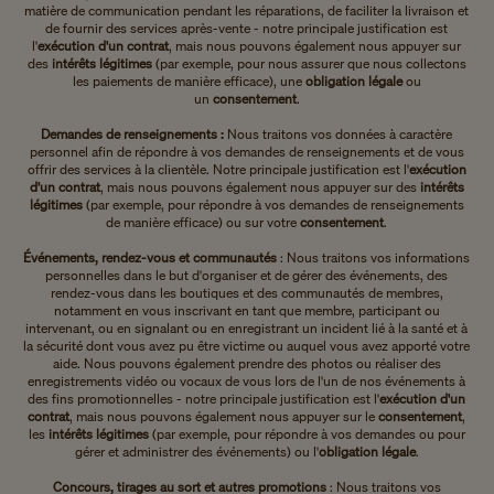
matière de communication pendant les réparations, de faciliter la livraison et
de fournir des services après-vente - notre principale justification est
l'
exécution d'un contrat
, mais nous pouvons également nous appuyer sur
des
intérêts légitimes
(par exemple, pour nous assurer que nous collectons
les paiements de manière efficace), une
obligation légale
ou
un
consentement
.
Demandes de renseignements :
Nous traitons vos données à caractère
personnel afin de répondre à vos demandes de renseignements et de vous
offrir des services à la clientèle. Notre principale justification est l'
exécution
d'un contrat
, mais nous pouvons également nous appuyer sur des
intérêts
légitimes
(par exemple, pour répondre à vos demandes de renseignements
de manière efficace) ou sur votre
consentement
.
Événements, rendez-vous et communautés
: Nous traitons vos informations
personnelles dans le but d'organiser et de gérer des événements, des
rendez-vous dans les boutiques et des communautés de membres,
notamment en vous inscrivant en tant que membre, participant ou
intervenant, ou en signalant ou en enregistrant un incident lié à la santé et à
la sécurité dont vous avez pu être victime ou auquel vous avez apporté votre
aide. Nous pouvons également prendre des photos ou réaliser des
enregistrements vidéo ou vocaux de vous lors de l'un de nos événements à
des fins promotionnelles - notre principale justification est l'
exécution d'un
contrat
, mais nous pouvons également nous appuyer sur le
consentement
,
les
intérêts légitimes
(par exemple, pour répondre à vos demandes ou pour
gérer et administrer des événements) ou l'
obligation légale
.
Concours, tirages au sort et autres promotions
: Nous
traitons vos