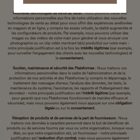
nous pouvons également nous appuyer sur le
consentement
.
Nouvelles technologies de vente au détail :
Nous pouvons traiter vos
informations personnelles aux fins de notre utilisation des nouvelles
technologies de vente au détail pour vous offrir des expériences améliorées
en magasin et en ligne, y compris les essais virtuels, la réalité augmentée et
les configurateurs de produits. Par exemple, nous pouvons utiliser des
images ou des vidéos de votre main pour générer et vous envoyer une
photographie ou un clip vidéo montrant le(s) produit(s) sur votre main -
notre principale justification est à la fois les
intérêts légitimes
(par exemple,
pour surveiller l'engagement des clients avec les nouvelles technologies) et
le
consentement.
Soutien, maintenance et sécurité des Plateformes
: Nous traitons vos
informations personnelles dans le cadre de l'administration et de la
protection de nos activités et des Plateformes (y compris le dépannage, le
traitement des messages d'erreur, l'analyse des données, les tests, la
maintenance du système, l'assistance, les rapports et l'hébergement des
données) - notre principale justification est l'
intérêt légitime
(par exemple,
pour garantir que nos Plateformes fonctionnent de manière efficace et
sécurisée), mais nous pouvons également nous appuyer sur une
obligation
légale
ou sur le
consentement
.
Réception de produits et de services de la part de fournisseurs
: Nous
traitons vos données à caractère personnel dans le but de bénéficier de
produits ou de services fournis par vous ou votre organisation, lorsque vous
êtes, ou que votre organisation est, un fournisseur - notre principale
justification est l'
exécution d'un contrat
, mais nous pouvons également