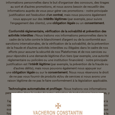
informations personnelles dans le but d'organiser des concours, des tirages
au sort et d'autres promotions, et nous avons besoin de recueillir des
informations auprès de vous pour gérer ces promotions - notre principale
justification est l'exécution d'
un contrat
, mais nous pouvons également
nous appuyer sur des
intérêts légitimes
(par exemple, pour suivre
l'engagement des clients), une
obligation légale
ou un
consentement
.
Conformité réglementaire, vérification de la solvabilité et prévention des
activités interdites :
Nous traitons vos informations personnelles dans le
cadre de la lutte contre le blanchiment d'argent ou de la conformité aux
sanctions internationales, de la vérification de la solvabilité, de la prévention
de la fraude et d'autres activités interdites ou illégales dans le cadre de nos
efforts pour assurer la sécurité de nos Plateformes et de nos services ou
pour répondre à une demande légitime d'un tiers (par exemple, une autorité
réglementaire ou policière ou une institution financière) - notre principale
justification est l'
intérêt légitime
(par exemple, la prévention de la fraude ou
d'autres délits), mais nous pouvons également nous appuyer sur
une
obligation légale
ou sur le
consentement
. Nous nous réservons le droit
de ne pas vous fournir de produits et/ou de services si nous avons une
raison légitime de ne pas le faire conformément à la législation applicable.
Technologies automatisées et profilage
: Nous traitons vos informations
personnelles dans le cadre de notre utilisation de technologies innovantes, y
compris les technologies de profilage, l'intelligence artificielle,
l'apprentissage automatique et les algorithmes avancés, pour nous aider à
identifier et à prédire tout produit, diagnostic, service ou autre information
susceptible de vous intéresser sur la base des informations que vous nous
fournissez ou que nous recueillons auprès de tiers (comme détaillé dans la