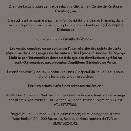
2. en contactant notre centre de relations clients (le «
Centre de Relations
Clients
») ; ou
3. en utilisant le paiement par lien (
Pay-by-Link
) lors d'un événement, dans
nos boutiques ou par e-mail ou téléphone via nos boutiques («
Boutique à
Distance
»)
(ensemble, les «
Circuits de Vente
»).
Les ventes conclues en personne par l’intermédiaire des points de vente
physiques dans nos magasins de vente au détail (sans utilisation du Pay-by-
Link) et par l’intermédiaire des tiers (tels que des distributeurs agréés) ne
sont PAS soumises aux présentes Conditions Générales de Vente.
L’entité de vente («
nous
», «
notre
» et «
nos
») dépend du lieu où nous vous
livrerons les produits ou les services.
Pour les achats livrés à des adresses situées en :
Autriche
- Richemont Northern Europe GmbH - Austria Branch dont le siège
social est à Kohlmarkt 1, 1010, Vienne, Autriche. Notre numéro de TVA est
ATU44737308.
Belgique
- RLG Europe B.V. (Belgium Branch) dont le siège social est à
Waterloolaan 54, 1000 Bruxelles, Belgique. Notre numéro de TVA est
BE0875624542.