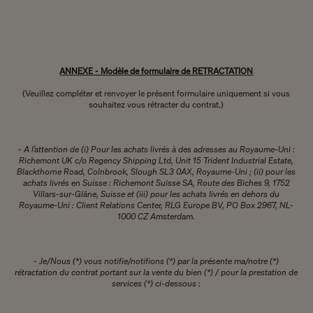
ANNEXE - Modèle de formulaire de RETRACTATION
(Veuillez compléter et renvoyer le présent formulaire uniquement si vous
souhaitez vous rétracter du contrat.)
- A l’attention de (i) Pour les achats livrés à des adresses au Royaume-Uni :
Richemont UK c/o Regency Shipping Ltd, Unit 15 Trident Industrial Estate,
Blackthorne Road, Colnbrook, Slough SL3 0AX, Royaume-Uni ; (ii) pour les
achats livrés en Suisse : Richemont Suisse SA, Route des Biches 9, 1752
Villars-sur-Glâne, Suisse et (iii) pour les achats livrés en dehors du
Royaume-Uni : Client Relations Center, RLG Europe BV, PO Box 2967, NL-
1000 CZ Amsterdam.
- Je/Nous (*) vous notifie/notifions (*) par la présente ma/notre (*)
rétractation du contrat portant sur la vente du bien (*) / pour la prestation de
services (*) ci-dessous :