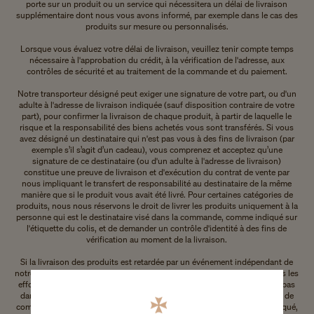
porte sur un produit ou un service qui nécessitera un délai de livraison
supplémentaire dont nous vous avons informé, par exemple dans le cas des
produits sur mesure ou personnalisés.
Lorsque vous évaluez votre délai de livraison, veuillez tenir compte temps
nécessaire à l'approbation du crédit, à la vérification de l'adresse, aux
contrôles de sécurité et au traitement de la commande et du paiement.
Notre transporteur désigné peut exiger une signature de votre part, ou d'un
adulte à l'adresse de livraison indiquée (sauf disposition contraire de votre
part), pour confirmer la livraison de chaque produit, à partir de laquelle le
risque et la responsabilité des biens achetés vous sont transférés. Si vous
avez désigné un destinataire qui n'est pas vous à des fins de livraison (par
exemple s’il s’agit d’un cadeau), vous comprenez et acceptez qu’une
signature de ce destinataire (ou d'un adulte à l'adresse de livraison)
constitue une preuve de livraison et d'exécution du contrat de vente par
nous impliquant le transfert de responsabilité au destinataire de la même
manière que si le produit vous avait été livré. Pour certaines catégories de
produits, nous nous réservons le droit de livrer les produits uniquement à la
personne qui est le destinataire visé dans la commande, comme indiqué sur
l'étiquette du colis, et de demander un contrôle d'identité à des fins de
vérification au moment de la livraison.
Si la livraison des produits est retardée par un événement indépendant de
notre volonté, nous vous en informerons dès que possible et ferons tous les
efforts raisonnables pour minimiser l'effet du retard. Si nous ne livrons pas
dans les trente (30) jours à compter de la date de la confirmation écrite de
commande et d'expédition ou dans tout autre délai que vous auriez indiqué,