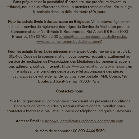
Sans préjudice de la possibilité d’introduire une procédure devant un
tribunal, nous nous efforcerons dans un premier temps de résoudre le litige
à l’amiable dans un délai de trente (30) jours.
Pour les achats livrés à des adresses en Belgique :
Vous pouvez également
utiliser le service de règlement des litiges du Service de Médiation pour les
Consommateurs (North Gate II, Boulevard du Roi Albert II 8 Bus 1 1000
Bruxelles, tél : 02 702 52 00,
contact@consumentenombudsdienst.be
,
www.consumentenombudsdienst.be/nl
)
Pour les achats livrés à des adresses en France :
Conformément à l'article L.
612-1 du Code de la consommation, vous pouvez recourir gratuitement au
service de médiation de l'Association des Médiateurs Européens à laquelle
nous adhérons, soit par Internet
:
https://www.mediationconso-ame.com
, en
remplissant le formulaire dédié à cet effet accompagné des pièces
justificatives de votre demande, soit par voie postale : AME Conso, 197
Boulevard Saint-Germain,75007 Paris.
Contactez-nous
Pour toute question ou commentaire concernant les présentes Conditions
Générales de Vente, ou des questions d'ordre général, veuillez nous
contacter à l'adresse e-mail et au numéro de téléphone indiqués ci-dessous.
Adresse Email :
europe@clientrelations.vacheron-constantin.com
Numéro de telephone : 00 800-4444 5959