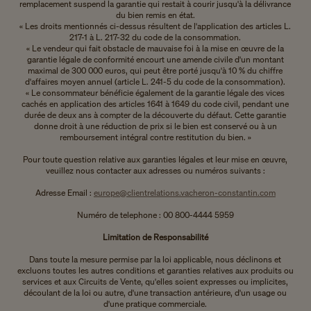
remplacement suspend la garantie qui restait à courir jusqu'à la délivrance
du bien remis en état.
« Les droits mentionnés ci-dessus résultent de l'application des articles L.
217-1 à L. 217-32 du code de la consommation.
« Le vendeur qui fait obstacle de mauvaise foi à la mise en œuvre de la
garantie légale de conformité encourt une amende civile d'un montant
maximal de 300 000 euros, qui peut être porté jusqu'à 10 % du chiffre
d'affaires moyen annuel (article L. 241-5 du code de la consommation).
« Le consommateur bénéficie également de la garantie légale des vices
cachés en application des articles 1641 à 1649 du code civil, pendant une
durée de deux ans à compter de la découverte du défaut. Cette garantie
donne droit à une réduction de prix si le bien est conservé ou à un
remboursement intégral contre restitution du bien. »
Pour toute question relative aux garanties légales et leur mise en œuvre,
veuillez nous contacter aux adresses ou numéros suivants :
Adresse Email :
europe@clientrelations.vacheron-constantin.com
Numéro de telephone : 00 800-4444 5959
Limitation de Responsabilité
Dans toute la mesure permise par la loi applicable, nous déclinons et
excluons toutes les autres conditions et garanties relatives aux produits ou
services et aux Circuits de Vente, qu'elles soient expresses ou implicites,
découlant de la loi ou autre, d'une transaction antérieure, d'un usage ou
d'une pratique commerciale.