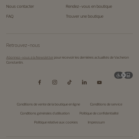
Nous contacter
Rendez-vous en boutique
FAQ
Trouver une boutique
Retrouvez-nous
Abonnez-vous à la Newsletter
pour recevoir les dernières actualités de Vacheron
Constantin.
Conditions de vente de la boutique en ligne
Conditions de service
Conditions générales d'utilisation
Politique de confidentialité
Politique relative aux cookies
Impressum