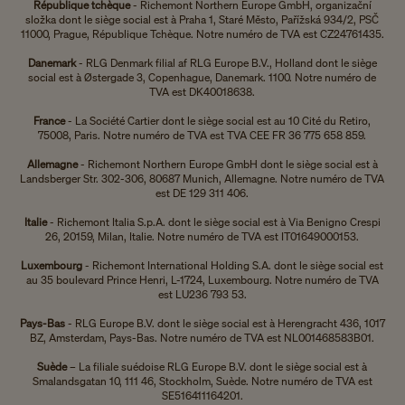
République tchèque
- Richemont Northern Europe GmbH, organizační
složka dont le siège social est à Praha 1, Staré Město, Pařížská 934/2, PSČ
11000, Prague, République Tchèque. Notre numéro de TVA est CZ24761435.
Danemark
- RLG Denmark filial af RLG Europe B.V., Holland dont le siège
social est à Østergade 3, Copenhague, Danemark. 1100. Notre numéro de
TVA est DK40018638.
France
- La Société Cartier dont le siège social est au 10 Cité du Retiro,
75008, Paris. Notre numéro de TVA est TVA CEE FR 36 775 658 859.
Allemagne
- Richemont Northern Europe GmbH dont le siège social est à
Landsberger Str. 302-306, 80687 Munich, Allemagne. Notre numéro de TVA
est DE 129 311 406.
Italie
- Richemont Italia S.p.A. dont le siège social est à Via Benigno Crespi
26, 20159, Milan, Italie. Notre numéro de TVA est IT01649000153.
Luxembourg
- Richemont International Holding S.A. dont le siège social est
au 35 boulevard Prince Henri, L-1724, Luxembourg. Notre numéro de TVA
est LU236 793 53.
Pays-Bas
- RLG Europe B.V. dont le siège social est à Herengracht 436, 1017
BZ, Amsterdam, Pays-Bas. Notre numéro de TVA est NL001468583B01.
Suède
– La filiale suédoise RLG Europe B.V. dont le siège social est à
Smalandsgatan 10, 111 46, Stockholm, Suède. Notre numéro de TVA est
SE516411164201.