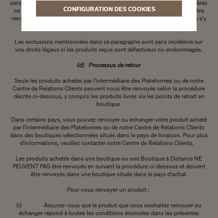
personnalisés ou fabriqués sur mesure selon des spécifications particulières
CONFIGURATION DES COOKIES
ne peuvent pas être annulées et lesdits produits ne peuvent pas nous être
renvoyés en vue d’un échange ou d’un remboursement. Cela inclut, sans s'y
limiter, les produits qui ont été gravés ou estampillés.
Les exclusions mentionnées dans ce paragraphe sont sans incidence sur
vos droits légaux si les produits reçus sont défectueux ou endommagés.
(d) Processus de retour
Seuls les produits achetés par l’intermédiaire des Plateformes ou de notre
Centre de Relations Clients peuvent nous être renvoyés selon la procédure
décrite ci-dessous, y compris les produits livrés via les points de retrait en
boutique.
Dans certains pays, vous pouvez renvoyer ou échanger votre produit acheté
par l’intermédiaire des Plateformes ou de notre Centre de Relations Clients
dans des boutiques sélectionnées situés dans le pays de livraison. Pour plus
d’informations, veuillez contacter notre Centre de Relations Clients.
Les produits achetés dans une boutique ou une Boutique à Distance NE
PEUVENT PAS être renvoyés en suivant la procédure ci-dessous et doivent
être renvoyés dans une boutique située dans le pays d'achat.
Pour nous renvoyer un produit :
(i) Assurez-vous que le produit que vous souhaitez renvoyer ou
échanger répond à toutes les conditions énoncées dans les présentes