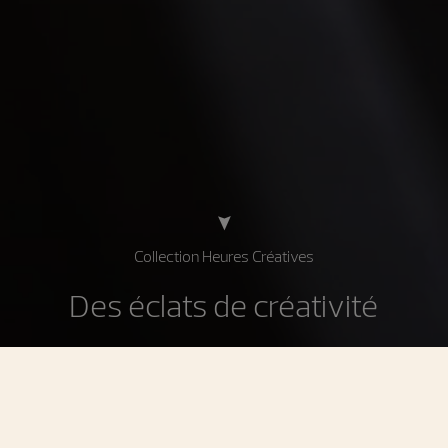
Collection Heures Créatives
Des éclats de créativité
La collection Heures Créatives s’inspire de montres
féminines conçues par Vacheron Constantin pendant les
années 1920, 1930 et 1970. Ces précieux garde-temps