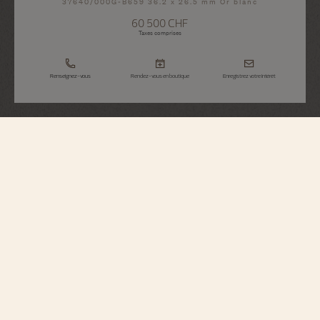
37640/000G-B659 36.2 x 26.5 mm Or blanc
60 500 CHF
Taxes comprises
Renseignez-vous
Rendez-vous en boutique
Enregistrez votre intérêt
Heures Créatives
Heure Romantique
37640/000G-B659
Inspirée d'une pièce de 1916 créée durant la période Belle Époque et Art
Nouveau, cette montre en or gris 750/1000 honore cette ère romantique où