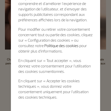
comprendre et d'améliorer l'expérience de
navigation de l'utilisateur, et d'envoyer des
supports publicitaires correspondant aux
préférences affichées lors de la navigation.
Pour modifier ou retirer votre consentement
concernant tout ou partie des cookies, cliquez
sur « Configuration des cookies » ou
consultez notre
Politique des cookies
pour
obtenir plus d’informations.
Chaque montre d’occasion certifiée bénéficie d'une garantie internationale
En cliquant sur « Tout accepter », vous
pendant deux ans et d'un passeport numérique qui offre un accès direct aux
donnez votre consentement pour l’utilisation
informations clés concernant la montre.
des cookies susmentionnés.
En cliquant sur « Accepter les cookies
techniques », vous donnez votre
Certification de montres d’occasion
consentement uniquement pour l’utilisation
des cookies techniques.
Un sceau gage de confiance