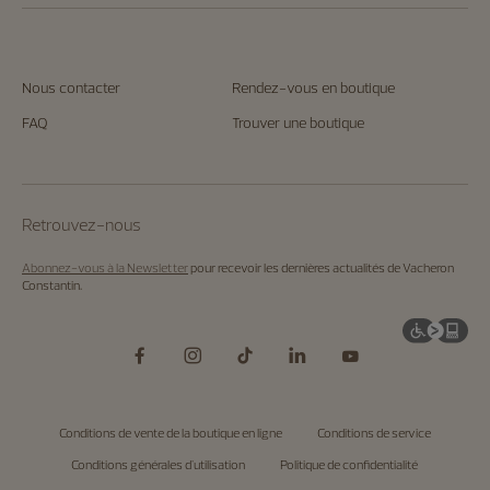
Nous contacter
Rendez-vous en boutique
FAQ
Trouver une boutique
Retrouvez-nous
Abonnez-vous à la Newsletter
pour recevoir les dernières actualités de Vacheron
Constantin.
Conditions de vente de la boutique en ligne
Conditions de service
Conditions générales d'utilisation
Politique de confidentialité