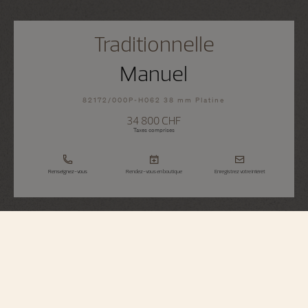
Traditionnelle
Manuel
82172/000P-H062 38 mm Platine
34 800 CHF
Taxes comprises
Renseignez-vous
Rendez-vous en boutique
Enregistrez votre intérêt
Traditionnelle