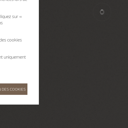
liquez sur «
us
 des cookies
ent uniquement
 DES COOKIES