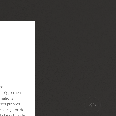
 bon
sons également
rmations,
e nos propres
e navigation de
fichées lors de