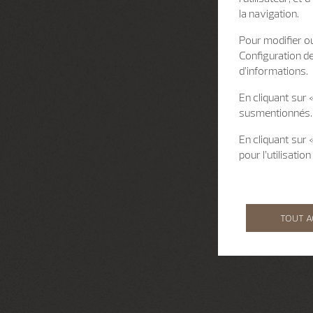
la navigation.
Pour modifier ou
Configuration d
d’informations.
En cliquant sur 
susmentionnés.
En cliquant sur
pour l’utilisati
TOUT 