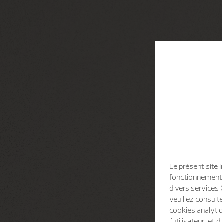
Le présent site 
fonctionnement d
divers services 
veuillez consult
cookies analytiq
l'utilisateur, e