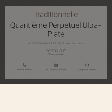
Traditionnelle
Quantième Perpétuel Ultra-
Plate
4305T/000R-B947 36,5 mm Or rose
90 500 CHF
Taxes comprises
Renseignez-vous
Rendez-vous en boutique
Enregistrez votre intérêt