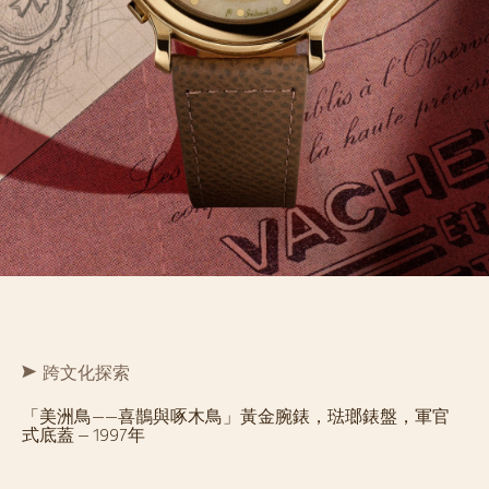
跨文化探索
「美洲鳥——喜鵲與啄木鳥」黃金腕錶，琺瑯錶盤，軍官
式底蓋 – 1997年