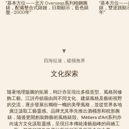
"基本方位——北方 Overseas系列精鋼腕
"基本方位——南
錶，配備整合式錶鏈，日期顯示，藍色錶
錶，雙逆跳顯示
盤 - 2000年"
年"
四海征途，縱橫無界
​文化探索
隨著地理版圖的拓展，時計亦呈現出多樣造型、風格與修
飾工藝。江詩丹頓藉由與不同文化、建築風格及藝術視野
的交流，逐步發展出獨樹一幟的美學風格，並從世界各地
廣泛汲取工藝靈感。品牌尤其率先推出酒桶形和枕形腕
錶，隨後更開創裝飾藝術風格錶殼。Métiers d'Art系列亦
向遠方文化汲取靈感，呈現日本傳統漆藝巔峰的蒔繪工