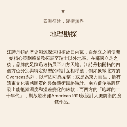
四海征途，縱橫無界
地理勘探
江詩丹頓的歷史淵源深深根植於日內瓦，自創立之初便開
始精心策劃將業務拓展至瑞士以外地區。在鄰國立足之
後，品牌的足跡迅速拓展至四方天地。江詩丹頓開拓的四
個方位分別與特定類型的時計互相呼應，例如象徵北方的
Overseas系列，以堅固可靠見稱；或是為東方而生，飾有
遠東文化靈感圖案的裝飾藝術風格時計。南方促使品牌研
發出能抵禦濕度和溫差變化的錶款；而西方的「咆哮的二
十年代」，則啟發出如American 1921般設計大膽前衛的腕
錶作品。