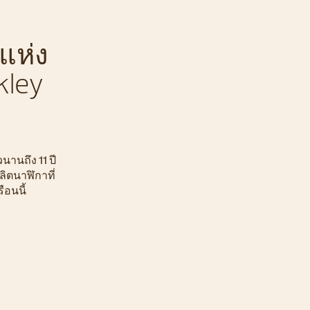
แห่ง
kley
นานถึง 11 ปี
ลิตนาฬิกาที่
ือนนี้