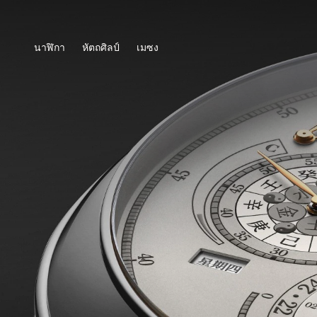
นาฬิกา
หัตถศิลป์
เมซง