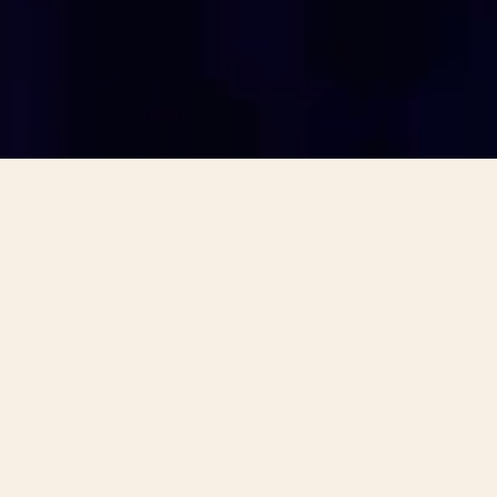
นาฬิกา
The Pleats of Time นาฬิกาต้นแบบที่ผสม
ผสาน ทั้งนาฬิกาชั้นสูง แฟชั่นชั้นสูง และ
น้ำหอมชั้นสูงเข้าไว้ด้วยกัน
ผลงานรังสรรค์ชิ้นเดียวที่โดดเด่นชิ้นนี้ประพันธ์บท
สนทนาระหว่างทั้งสามโลก โดยมีต้นกำเนิดมาจาก
ความร่วมมือทางศิลปะอันยอดเยี่ยมระหว่างจิต
วิญญาณแห่งนวัตกรรมของ Vacheron Constantin กับ
จักรวาลแห่งความบริสุทธิ์ของคุณ Yiqing Yin นัก