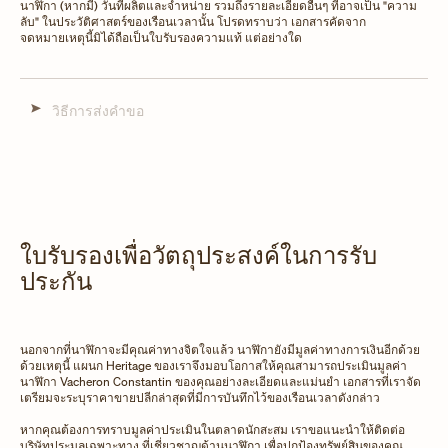
นาฬิกา (หากมี) วันที่ผลิตและจำหน่าย รวมถึงรายละเอียดอื่นๆ ที่อาจเป็น "ความ
ลับ" ในประวัติศาสตร์ของเรือนเวลานั้น โปรดทราบว่า เอกสารคัดจาก
จดหมายเหตุนี้มิได้ถือเป็นใบรับรองความแท้ แต่อย่างใด
วิธีการส่งคำขอ
ใบรับรองเพื่อวัตถุประสงค์ในการรับ
ประกัน
นอกจากที่นาฬิกาจะมีคุณค่าทางจิตใจแล้ว นาฬิกายังมีมูลค่าทางการเงินอีกด้วย
ด้วยเหตุนี้ แผนก Heritage ของเราจึงมอบโอกาสให้คุณสามารถประเมินมูลค่า
นาฬิกา Vacheron Constantin ของคุณอย่างละเอียดและแม่นยำ เอกสารที่เราจัด
เตรียมจะระบุราคาขายปลีกล่าสุดที่มีการบันทึกไว้ของเรือนเวลาดังกล่าว
หากคุณต้องการทราบมูลค่าประเมินในตลาดนักสะสม เราขอแนะนำให้ติดต่อ
บริษัทประมูลเฉพาะทาง ที่เชี่ยวชาญด้านนาฬิกา เพื่อปกป้องทรัพย์สินของคุณ