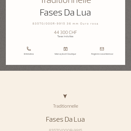
Fases Da Lua
83570/000R-9915 36 mm Ouro rosa
44 300 CHF
Taxas incluídas
Entrevista
Marcação em boutique
Registre o seu interesse
Traditionnelle
Fases Da Lua
83570/000R-9915