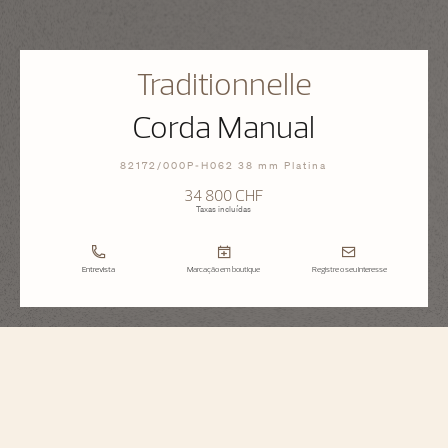
Traditionnelle
Corda Manual
82172/000P-H062 38 mm Platina
34 800 CHF
Taxas incluídas
Entrevista
Marcação em boutique
Registre o seu interesse
Traditionnelle