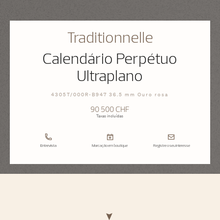
Traditionnelle
Calendário Perpétuo
Ultraplano
4305T/000R-B947 36.5 mm Ouro rosa
90 500 CHF
Taxas incluídas
Entrevista
Marcação em boutique
Registre o seu interesse