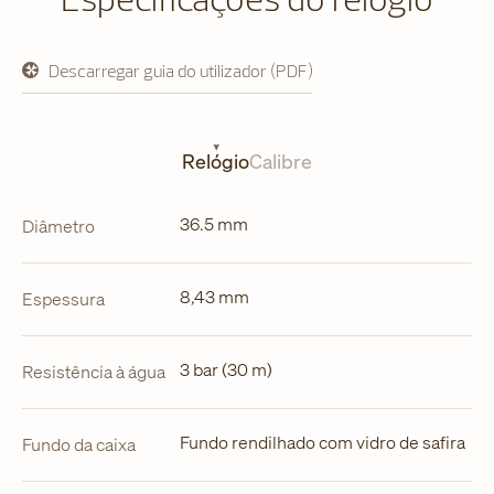
Descarregar guia do utilizador (PDF)
abre
em
uma
nova
aba
Relógio
Calibre
36.5 mm
Diâmetro
8,43 mm
Espessura
3 bar (30 m)
Resistência à água
Fundo rendilhado com vidro de safira
Fundo da caixa