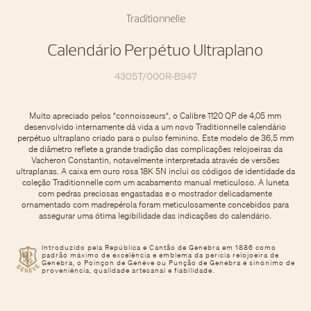
Traditionnelle
Calendário Perpétuo Ultraplano
4305T/000R-B947
Muito apreciado pelos "connoisseurs", o Calibre 1120 QP de 4,05 mm
desenvolvido internamente dá vida a um novo Traditionnelle calendário
perpétuo ultraplano criado para o pulso feminino. Este modelo de 36,5 mm
de diâmetro reflete a grande tradição das complicações relojoeiras da
Vacheron Constantin, notavelmente interpretada através de versões
ultraplanas. A caixa em ouro rosa 18K 5N inclui os códigos de identidade da
coleção Traditionnelle com um acabamento manual meticuloso. A luneta
com pedras preciosas engastadas e o mostrador delicadamente
ornamentado com madrepérola foram meticulosamente concebidos para
assegurar uma ótima legibilidade das indicações do calendário.
Introduzido pela República e Cantão de Genebra em 1886 como
padrão máximo de excelência e emblema da perícia relojoeira de
Genebra, o Poinçon de Genève ou Punção de Genebra é sinónimo de
proveniência, qualidade artesanal e fiabilidade.