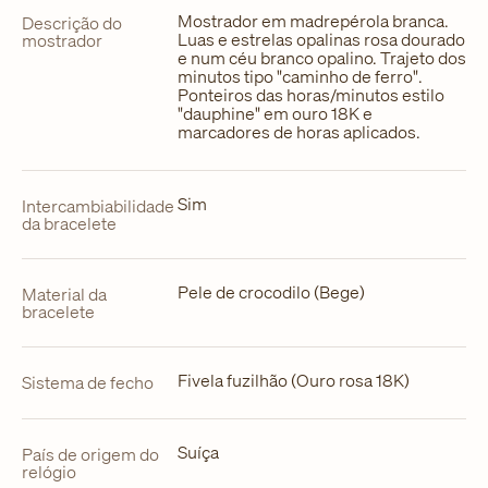
Mostrador em madrepérola branca.
Descrição do
Luas e estrelas opalinas rosa dourado
mostrador
e num céu branco opalino. Trajeto dos
minutos tipo "caminho de ferro".
Ponteiros das horas/minutos estilo
"dauphine" em ouro 18K e
marcadores de horas aplicados.
Sim
Intercambiabilidade
da bracelete
Pele de crocodilo (Bege)
Material da
bracelete
Fivela fuzilhão (Ouro rosa 18K)
Sistema de fecho
Suíça
País de origem do
relógio