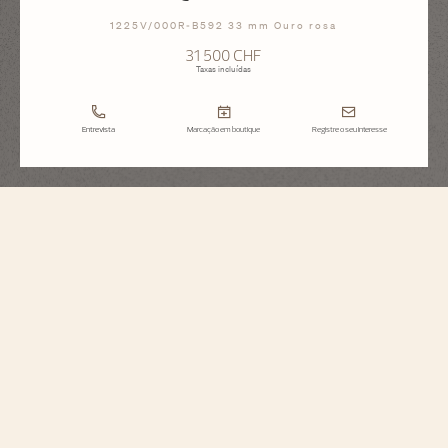
1225V/000R-B592 33 mm Ouro rosa
31 500 CHF
Taxas incluídas
Entrevista
Marcação em boutique
Registre o seu interesse
Overseas
Quartzo
1225V/000R-B592
Este relógio em ouro rosa 18K 5N combina feminilidade, delicadeza e estilo