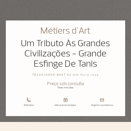
Métiers d'Art
Um Tributo Às Grandes
Civilizações - Grande
Esfinge De Tanis
7620A/000R-B927 42 mm Ouro rosa
Preço sob consulta
Taxas incluídas
Entrevista
Marcação em boutique
Registre o seu interesse