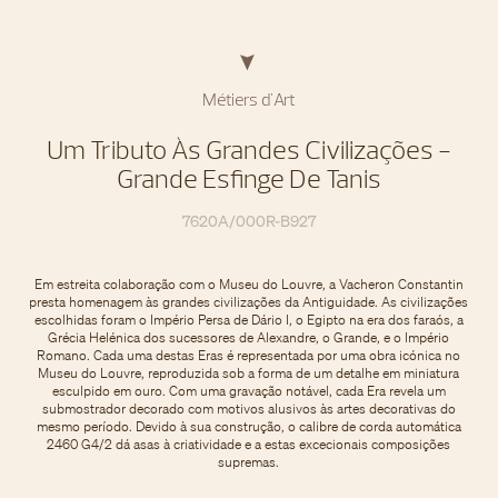
Métiers d'Art
Um Tributo Às Grandes Civilizações -
Grande Esfinge De Tanis
7620A/000R-B927
Em estreita colaboração com o Museu do Louvre, a Vacheron Constantin
presta homenagem às grandes civilizações da Antiguidade. As civilizações
escolhidas foram o Império Persa de Dário I, o Egipto na era dos faraós, a
Grécia Helénica dos sucessores de Alexandre, o Grande, e o Império
Romano. Cada uma destas Eras é representada por uma obra icónica no
Museu do Louvre, reproduzida sob a forma de um detalhe em miniatura
esculpido em ouro. Com uma gravação notável, cada Era revela um
submostrador decorado com motivos alusivos às artes decorativas do
mesmo período. Devido à sua construção, o calibre de corda automática
2460 G4/2 dá asas à criatividade e a estas excecionais composições
supremas.