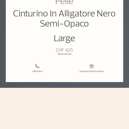
Pelle
Cinturino In Alligatore Nero
Semi-Opaco
Large
CHF 425
Tasse incluse
Informarsi
Appuntamento in boutique
Specifiche del cinturino
Large
Misura