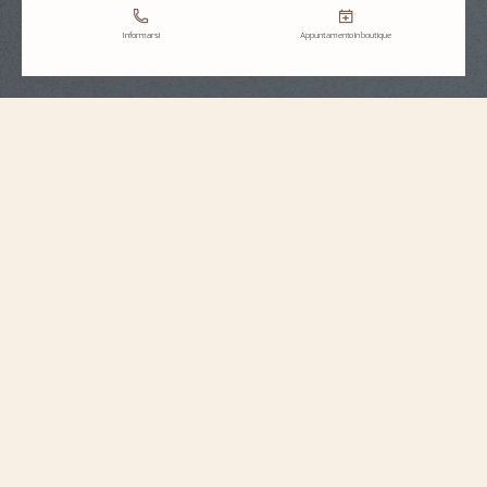
Informarsi
Appuntamento in boutique
Specifiche del cinturino
Extra large
Misura
7 mm
Distanza tra anse
18,2 mm
Ampiezza fibbia
123,33 mm
Lunghezza 6h